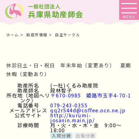
一般社団法人
兵庫県助産師会
ホーム
助産所情報
自主サークル
休診日土・日・祝日 年末年始（変更あり） 夏期
休暇（変動あり）
助産所名
(一社)くるみ助産院
助産師名
段林智子
所在地（地図へリ
〒670-0985 姫路市玉手4-70-1
ンク）
電話番号
079-243-0355
メールアドレス
qq2r544d@coffee.ocn.ne.jp
公式サイト
http://kurumi-
josanin.main.jp/
診療時間
月・火・水・木・金 9:00～
18:00
入院分娩
出張分娩