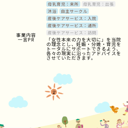
母乳育児：来所
母乳育児：出張
沐浴
自主サークル
産後ケアサービス：入院
産後ケアサービス：通所
産後ケアサービス：訪問
事業内容
一言PR
「女性本来の力を大切に」を当院
の理念とし、妊娠・分娩・育児を
トータルにサポートできるよう、
各々の現実に沿ったアドバイスを
させていただきます。