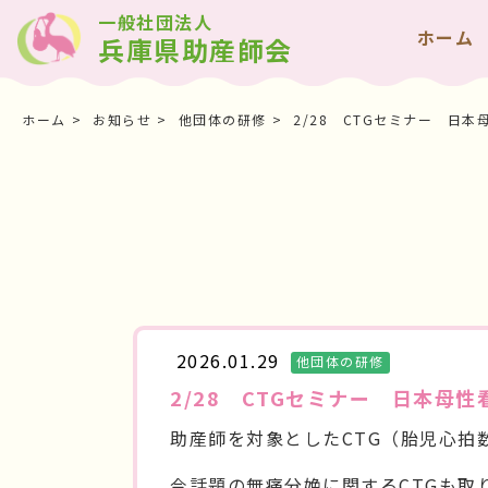
一般社団法人
ホーム
兵庫県助産師会
ホーム
お知らせ
他団体の研修
2/28 CTGセミナー 日
2026.01.29
他団体の研修
2/28 CTGセミナー 日本母
助産師を対象とした
CTG
（胎児心拍
今話題の無痛分娩に関する
CTG
も取