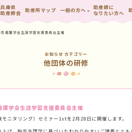
兵庫県
助産師に
助産所マップ
一般の方へ
助産師会
なりたい方へ
本母性看護学会生涯学習支援委員会主催
お知らせ カテゴリー
他団体の研修
性看護学会生涯学習支援委員会主催
数モニタリング）セミナー
1st
を
2
月
28
日に開催します。
り上げ、胎児生理学に基づいたわかりやすいご講義ととも