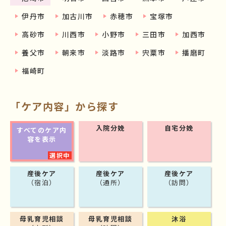
伊丹市
加古川市
赤穂市
宝塚市
高砂市
川西市
小野市
三田市
加西市
養父市
朝来市
淡路市
宍粟市
播磨町
福崎町
「ケア内容」から探す
入院分娩
自宅分娩
すべてのケア内
容を表示
産後ケア
産後ケア
産後ケア
（宿泊）
（通所）
（訪問）
母乳育児相談
母乳育児相談
沐浴