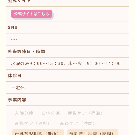
公式サイト
公式サイトはこちら
SNS
---
外来診療日・時間
水曜のみ9：00～15：30、木〜火 9：00～17：00
休診日
不定休
事業内容
入院分娩
自宅分娩
産後ケア
（宿泊）
産後ケア
（通所）
産後ケア
（訪問）
母乳育児相談
（来所）
母乳育児相談
（訪問）