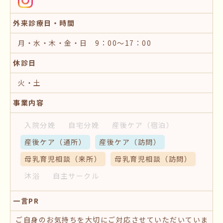
外来診療日・時間
月・水・木・金・日 9：00～17：00
休診日
火・土
事業内容
入院分娩
自宅分娩
産後ケア
（宿泊）
産後ケア
（通所）
産後ケア
（訪問）
母乳育児相談
（来所）
母乳育児相談
（訪問）
沐浴
自主サークル
一言PR
ご自身のお気持ちを大切にご対応させていただいていま