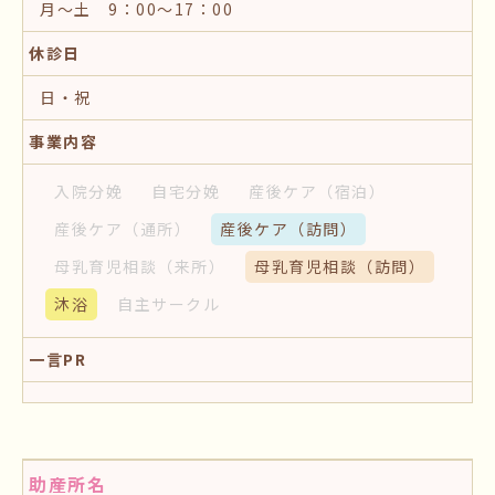
月～土 9：00～17：00
休診日
日・祝
事業内容
入院分娩
自宅分娩
産後ケア
（宿泊）
産後ケア
（通所）
産後ケア
（訪問）
母乳育児相談
（来所）
母乳育児相談
（訪問）
沐浴
自主サークル
一言PR
助産所名