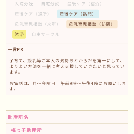
入院分娩
自宅分娩
産後ケア
（宿泊）
産後ケア
（通所）
産後ケア
（訪問）
母乳育児相談
（来所）
母乳育児相談
（訪問）
沐浴
自主サークル
一言PR
子育て、授乳等ご本人の気持ちとからだを第一にして、
よりよい方法を一緒に考え支援していきたいと思ってい
ます。
お電話は、月～金曜日 午前9時～午後4時にお願いしま
す。
助産所名
梅っ子助産所