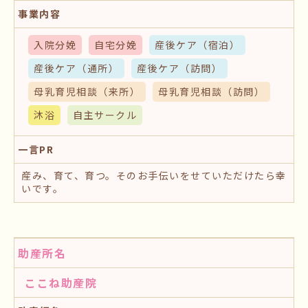
事業内容
入院分娩
自宅分娩
産後ケア
（宿泊）
産後ケア
（通所）
産後ケア
（訪問）
母乳育児相談
（来所）
母乳育児相談
（訪問）
沐浴
自主サークル
一言PR
産み、育て、育つ。そのお手伝いをせていただけたら幸
いです。
助産所名
ここね助産院