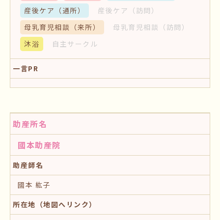
産後ケア
（通所）
産後ケア
（訪問）
母乳育児相談
（来所）
母乳育児相談
（訪問）
沐浴
自主サークル
一言PR
助産所名
國本助産院
助産師名
國本 紘子
所在地（地図へリンク）