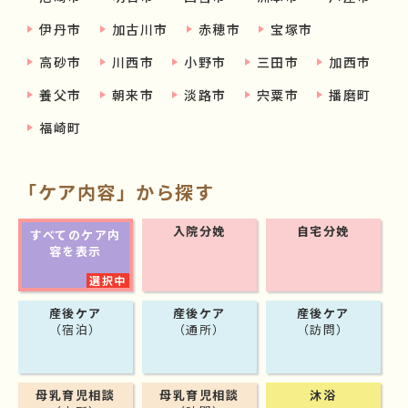
伊丹市
加古川市
赤穂市
宝塚市
高砂市
川西市
小野市
三田市
加西市
養父市
朝来市
淡路市
宍粟市
播磨町
福崎町
「ケア内容」から探す
入院分娩
自宅分娩
すべてのケア内
容を表示
産後ケア
産後ケア
産後ケア
（宿泊）
（通所）
（訪問）
母乳育児相談
母乳育児相談
沐浴