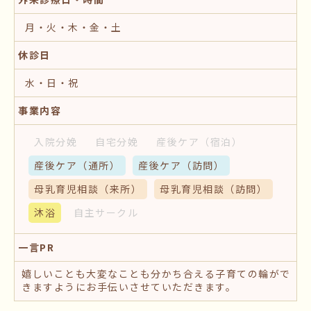
月・火・木・金・土
休診日
水・日・祝
事業内容
入院分娩
自宅分娩
産後ケア
（宿泊）
産後ケア
（通所）
産後ケア
（訪問）
母乳育児相談
（来所）
母乳育児相談
（訪問）
沐浴
自主サークル
一言PR
嬉しいことも大変なことも分かち合える子育ての輪がで
きますようにお手伝いさせていただきます。