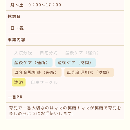
月～土 9：00～17：00
休診日
日・祝
事業内容
入院分娩
自宅分娩
産後ケア
（宿泊）
産後ケア
（通所）
産後ケア
（訪問）
母乳育児相談
（来所）
母乳育児相談
（訪問）
沐浴
自主サークル
一言PR
育児で一番大切なのはママの笑顔！ママが笑顔で育児を
楽しめるようにお手伝いします。