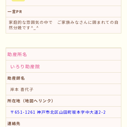
一言PR
家庭的な雰囲気の中で ご家族みなさんに囲まれての自
然分娩です^_^
助産所名
いろり助産院
助産師名
岸本 喜代子
所在地（地図へリンク）
〒651-1261 神戸市北区山田町坂本字中大道2-2
連絡先