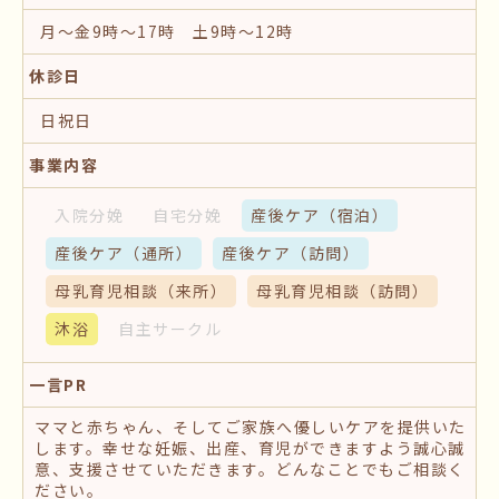
月～金9時～17時 土9時～12時
休診日
日祝日
事業内容
入院分娩
自宅分娩
産後ケア
（宿泊）
産後ケア
（通所）
産後ケア
（訪問）
母乳育児相談
（来所）
母乳育児相談
（訪問）
沐浴
自主サークル
一言PR
ママと赤ちゃん、そしてご家族へ優しいケアを提供いた
します。幸せな妊娠、出産、育児ができますよう誠心誠
意、支援させていただきます。どんなことでもご相談く
ださい。