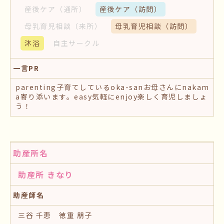
産後ケア
（通所）
産後ケア
（訪問）
母乳育児相談
（来所）
母乳育児相談
（訪問）
沐浴
自主サークル
一言PR
parenting子育てしているoka-sanお母さんにnakam
a寄り添います。easy気軽にenjoy楽しく育児しましょ
う！
助産所名
助産所 きなり
助産師名
三谷 千恵 徳重 朋子