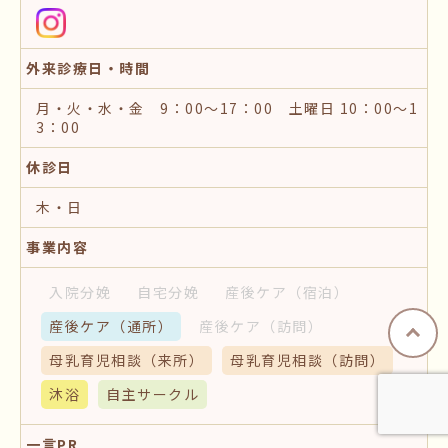
外来診療日・時間
月・火・水・金 9：00～17：00 土曜日 10：00～1
3：00
休診日
木・日
事業内容
入院分娩
自宅分娩
産後ケア
（宿泊）
産後ケア
（通所）
産後ケア
（訪問）
母乳育児相談
（来所）
母乳育児相談
（訪問）
沐浴
自主サークル
一言PR