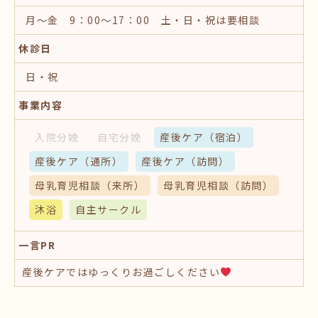
月～金 9：00～17：00 土・日・祝は要相談
休診日
日・祝
事業内容
入院分娩
自宅分娩
産後ケア
（宿泊）
産後ケア
（通所）
産後ケア
（訪問）
母乳育児相談
（来所）
母乳育児相談
（訪問）
沐浴
自主サークル
一言PR
産後ケアではゆっくりお過ごしください