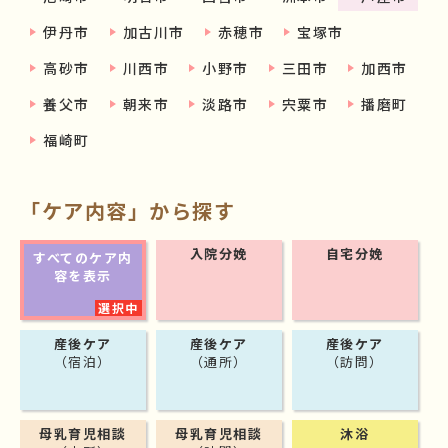
伊丹市
加古川市
赤穂市
宝塚市
高砂市
川西市
小野市
三田市
加西市
養父市
朝来市
淡路市
宍粟市
播磨町
福崎町
「ケア内容」から探す
入院分娩
自宅分娩
すべてのケア内
容を表示
産後ケア
産後ケア
産後ケア
（宿泊）
（通所）
（訪問）
母乳育児相談
母乳育児相談
沐浴