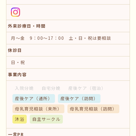
外来診療日・時間
月～金 9：00～17：00 土・日・祝は要相談
休診日
日・祝
事業内容
入院分娩
自宅分娩
産後ケア
（宿泊）
産後ケア
（通所）
産後ケア
（訪問）
母乳育児相談
（来所）
母乳育児相談
（訪問）
沐浴
自主サークル
一言PR