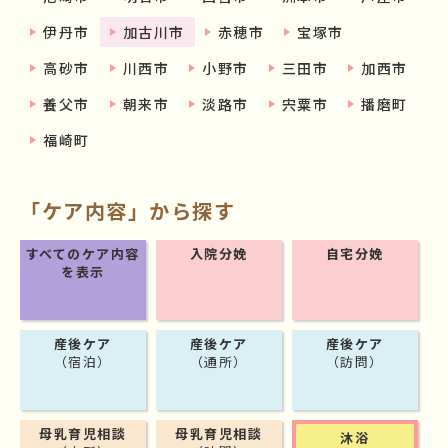
伊丹市
加古川市
赤穂市
宝塚市
高砂市
川西市
小野市
三田市
加西市
養父市
朝来市
淡路市
宍粟市
播磨町
福崎町
「ケア内容」から探す
すべてのケア内容
入院分娩
自宅分娩
を表示
産後ケア
産後ケア
産後ケア
（宿泊）
（通所）
（訪問）
母乳育児相談
母乳育児相談
沐浴