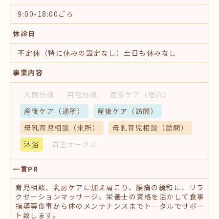
9:00-18:00ごろ
休診日
不定休（特に休みの設定なし）土日も休みなし
事業内容
入院分娩
自宅分娩
産後ケア
（宿泊）
産後ケア
（通所）
産後ケア
（訪問）
母乳育児相談
（来所）
母乳育児相談
（訪問）
沐浴
自主サークル
一言PR
育児相談、乳房ケアに加え肩こり、腰痛の緩和に、リラ
クゼーションマッサージ、栄養士の資格を活かして食事
指導等食事から体のメンテナンスまでトータルでサポー
ト致します。