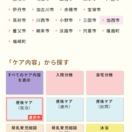
伊丹市
加古川市
赤穂市
宝塚市
高砂市
川西市
小野市
三田市
加西市
養父市
朝来市
淡路市
宍粟市
播磨町
福崎町
「ケア内容」から探す
すべてのケア内容
入院分娩
自宅分娩
を表示
産後ケア
産後ケア
産後ケア
（通所）
（訪問）
（宿泊）
母乳育児相談
母乳育児相談
沐浴