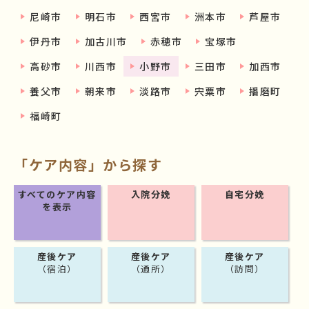
尼崎市
明石市
西宮市
洲本市
芦屋市
伊丹市
加古川市
赤穂市
宝塚市
高砂市
川西市
小野市
三田市
加西市
養父市
朝来市
淡路市
宍粟市
播磨町
福崎町
「ケア内容」から探す
すべてのケア内容
入院分娩
自宅分娩
を表示
産後ケア
産後ケア
産後ケア
（宿泊）
（通所）
（訪問）