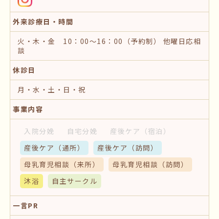
外来診療日・時間
火・木・金 10：00～16：00（予約制） 他曜日応相
談
休診日
月・水・土・日・祝
事業内容
入院分娩
自宅分娩
産後ケア
（宿泊）
産後ケア
（通所）
産後ケア
（訪問）
母乳育児相談
（来所）
母乳育児相談
（訪問）
沐浴
自主サークル
一言PR