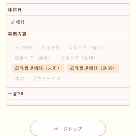
休診日
水曜日
事業内容
入院分娩
自宅分娩
産後ケア
（宿泊）
産後ケア
（通所）
産後ケア
（訪問）
母乳育児相談
（来所）
母乳育児相談
（訪問）
沐浴
自主サークル
一言PR
ページトップ