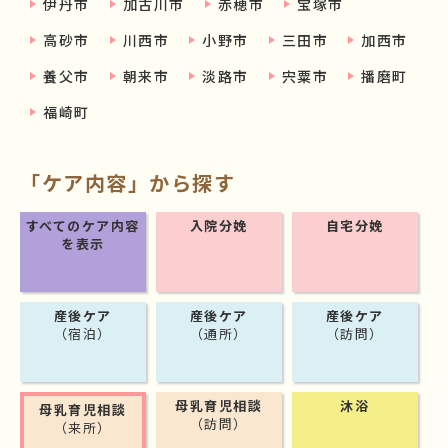
伊丹市
加古川市
赤穂市
宝塚市
高砂市
川西市
小野市
三田市
加西市
養父市
朝来市
淡路市
宍粟市
播磨町
福崎町
「ケア内容」から探す
すべてのケア内容
入院分娩
自宅分娩
を表示
産後ケア
産後ケア
産後ケア
（宿泊）
（通所）
（訪問）
母乳育児相談
沐浴
母乳育児相談
（訪問）
（来所）