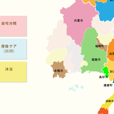
自宅分娩
産後ケア
（訪問）
沐浴