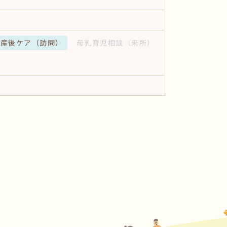
産後ケア
（訪問）
母乳育児相談
（来所）