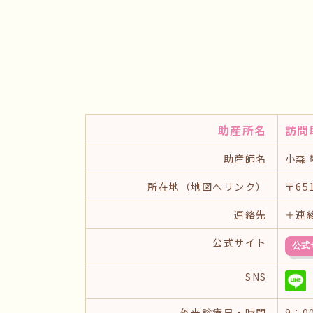
助産所名
訪問
助産師名
小森 
所在地（地図へリンク）
〒65
連絡先
＋連
公式サイト
公式
SNS
外来診療日・時間
9：0