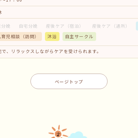
休
院分娩
自宅分娩
産後ケア
（宿泊）
産後ケア
（通所）
乳育児相談
（訪問）
沐浴
自主サークル
宅で、リラックスしながらケアを受けられます。
ページトップ