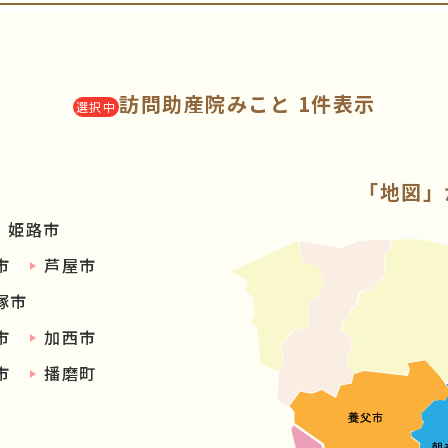
訪問助産院みこと 1件表示
選択中
「地図」
姫路市
市
芦屋市
塚市
市
加西市
市
播磨町