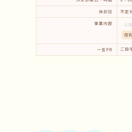
休診日
不定
事業内容
入
母
ご自
一言PR