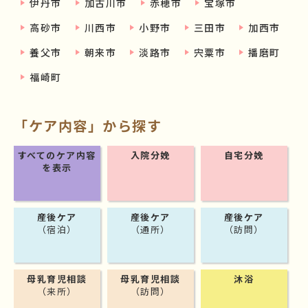
伊丹市
加古川市
赤穂市
宝塚市
高砂市
川西市
小野市
三田市
加西市
養父市
朝来市
淡路市
宍粟市
播磨町
福崎町
「ケア内容」から探す
すべてのケア内容
入院分娩
自宅分娩
を表示
産後ケア
産後ケア
産後ケア
（宿泊）
（通所）
（訪問）
母乳育児相談
母乳育児相談
沐浴
（来所）
（訪問）