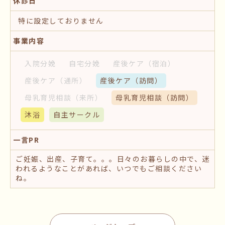
休診日
特に設定しておりません
事業内容
入院分娩
自宅分娩
産後ケア
（宿泊）
産後ケア
（通所）
産後ケア
（訪問）
母乳育児相談
（来所）
母乳育児相談
（訪問）
沐浴
自主サークル
一言PR
ご妊娠、出産、子育て。。。日々のお暮らしの中で、迷
われるようなことがあれば、いつでもご相談ください
ね。