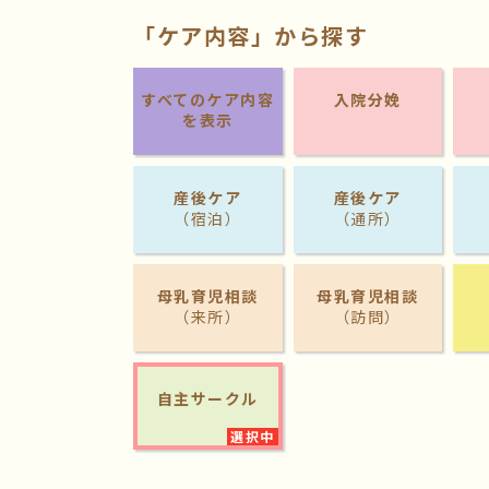
「ケア内容」から探す
すべてのケア内容
入院分娩
を表示
産後ケア
産後ケア
（宿泊）
（通所）
母乳育児相談
母乳育児相談
（来所）
（訪問）
自主サークル