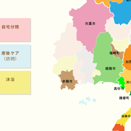
自宅分娩
産後ケア
（訪問）
沐浴