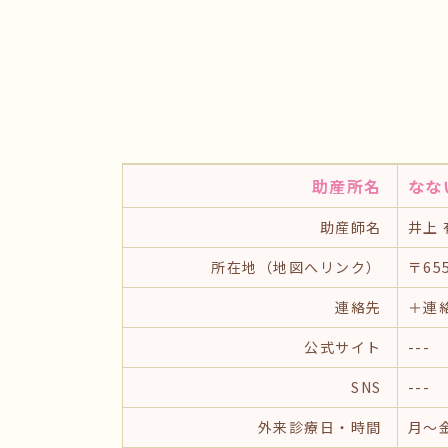
助産所名
なな
助産師名
井上 
所在地（地図へリンク）
〒65
連絡先
＋連
公式サイト
---
SNS
---
外来診療日・時間
月〜金