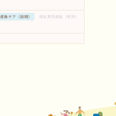
産後ケア
（訪問）
母乳育児相談
（来所）