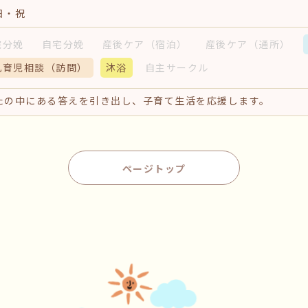
日・祝
院分娩
自宅分娩
産後ケア
（宿泊）
産後ケア
（通所）
乳育児相談
（訪問）
沐浴
自主サークル
たの中にある答えを引き出し、子育て生活を応援します。
ページトップ