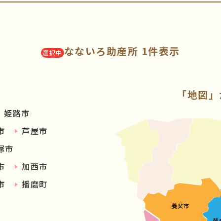
なないろ助産所 1件表示
選択中
「地図」
姫路市
市
芦屋市
塚市
市
加西市
市
播磨町