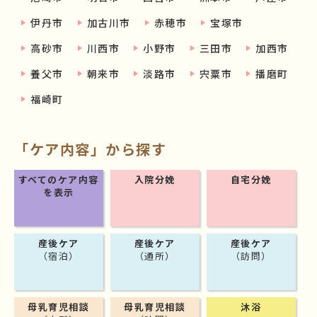
伊丹市
加古川市
赤穂市
宝塚市
高砂市
川西市
小野市
三田市
加西市
養父市
朝来市
淡路市
宍粟市
播磨町
福崎町
「ケア内容」から探す
すべてのケア内容
入院分娩
自宅分娩
を表示
産後ケア
産後ケア
産後ケア
（宿泊）
（通所）
（訪問）
母乳育児相談
母乳育児相談
沐浴