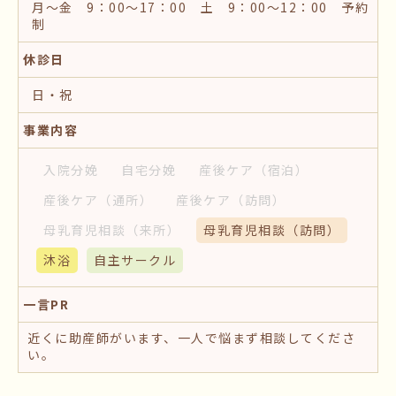
月～金 9：00～17：00 土 9：00～12：00 予約
制
休診日
日・祝
事業内容
入院分娩
自宅分娩
産後ケア
（宿泊）
産後ケア
（通所）
産後ケア
（訪問）
母乳育児相談
（来所）
母乳育児相談
（訪問）
沐浴
自主サークル
一言PR
近くに助産師がいます、一人で悩まず相談してくださ
い。