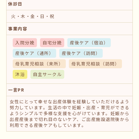
休診日
火・木・金・日・祝
事業内容
入院分娩
自宅分娩
産後ケア
（宿泊）
産後ケア
（通所）
産後ケア
（訪問）
母乳育児相談
（来所）
母乳育児相談
（訪問）
沐浴
自主サークル
一言PR
女性にとって幸せな出産体験を経験していただけるよう
努力しています。生活の中で妊娠・出産・育児ができる
ようシンプルで多様な支援を心がけています。妊娠から
出産産後まで切れ目のないケア、ご出産施設退院後から
利用できる産後ケアもしています。