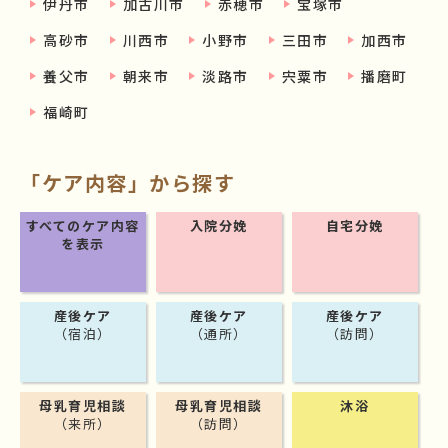
伊丹市
加古川市
赤穂市
宝塚市
高砂市
川西市
小野市
三田市
加西市
養父市
朝来市
淡路市
宍粟市
播磨町
福崎町
「ケア内容」から探す
すべてのケア内容
入院分娩
自宅分娩
を表示
産後ケア
産後ケア
産後ケア
（宿泊）
（通所）
（訪問）
母乳育児相談
母乳育児相談
沐浴
（来所）
（訪問）