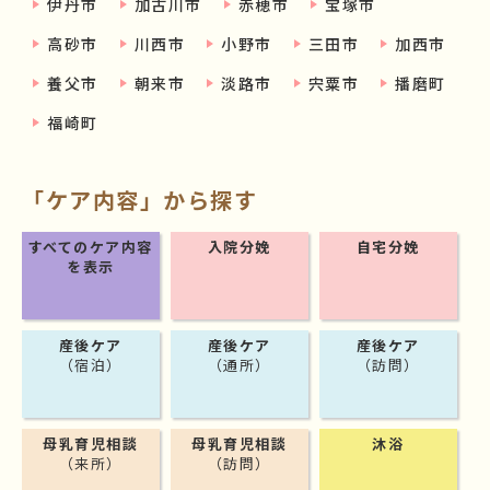
伊丹市
加古川市
赤穂市
宝塚市
高砂市
川西市
小野市
三田市
加西市
養父市
朝来市
淡路市
宍粟市
播磨町
福崎町
「ケア内容」から探す
すべてのケア内容
入院分娩
自宅分娩
を表示
産後ケア
産後ケア
産後ケア
（宿泊）
（通所）
（訪問）
母乳育児相談
母乳育児相談
沐浴
（来所）
（訪問）