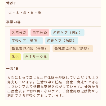
休診日
火・木・金・日・祝
事業内容
入院分娩
自宅分娩
産後ケア
（宿泊）
産後ケア
（通所）
産後ケア
（訪問）
母乳育児相談
（来所）
母乳育児相談
（訪問）
沐浴
自主サークル
一言PR
女性にとって幸せな出産体験を経験していただけるよう
努力しています。生活の中で妊娠・出産・育児ができる
ようシンプルで多様な支援を心がけています。妊娠から
出産産後まで切れ目のないケア、ご出産施設退院後から
利用できる産後ケアもしています。